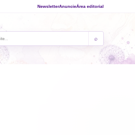
Newsletter
Anuncie
Área editorial
⌕
ite