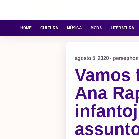
HOME
CULTURA
MÚSICA
MODA
LITERATURA
agosto 5, 2020 · persepho
Vamos f
Ana Rap
infanto
assunt