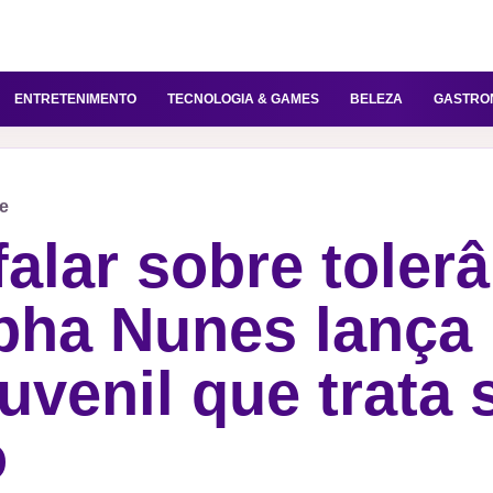
ENTRETENIMENTO
TECNOLOGIA & GAMES
BELEZA
GASTRO
ne
alar sobre tolerâ
ha Nunes lança 
juvenil que trata 
o