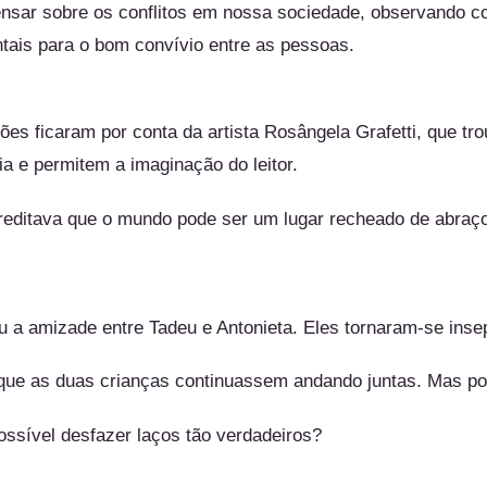
ensar sobre os conflitos em nossa sociedade,
observando co
tais para o
bom convívio entre as pessoas.
ções ficaram por conta da artista Rosângela Grafetti, que t
ia e permitem a imaginação do leitor.
reditava que o mundo pode ser um lugar recheado de abraço
ou a amizade entre Tadeu e Antonieta. Eles tornaram-se inse
 que as duas crianças continuassem andando juntas. Mas p
ssível desfazer laços tão verdadeiros?