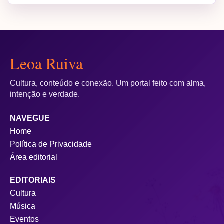
Leoa Ruiva
Cultura, conteúdo e conexão. Um portal feito com alma,
intenção e verdade.
Live do Danilo e do Vitão e Live do Mauro Cezar
NAVEGUE
acompanhada de segunda à sexta-feira no Canal
Home
Política de Privacidade
Área editorial
EDITORIAIS
Cultura
Música
Eventos