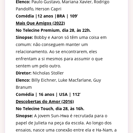
Elenco:
Paulo Gustavo, Mariana Xavier, Rodrigo
Pandolfo, Herson Capri
Comédia |12 anos |BRA | 109’
Mais Que Amigos (2022)
No Telecine Premium, dia 28, às 22h.
Sinopse:
Bobby e Aaron só têm uma coisa em
comum: não conseguem manter um
relacionamento. Ao se encontrarem, eles
enfrentam a si mesmos para assumir o que
sentem um pelo outro.
Diretor:
Nicholas Stoller
Elenco:
Billy Eichner, Luke Macfarlane, Guy
Branum
Comédia | 16 anos | USA | 112’
Descobertas do Amor (2016)
No Telecine Touch, dia 28, às 16h.
Sinopse:
A jovem Sun-Hwa é recrutada para o
papel de Julieta na peça da escola. Ao longo dos
ensaios, nasce uma conexão entre ela e Ha-Nam, a