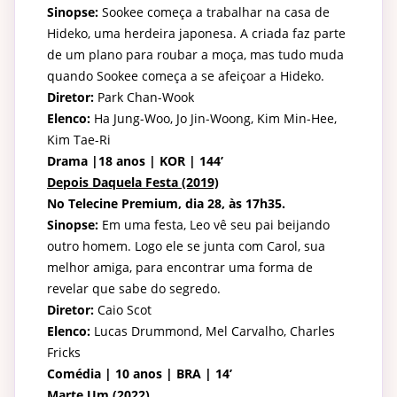
Sinopse:
Sookee começa a trabalhar na casa de
Hideko, uma herdeira japonesa. A criada faz parte
de um plano para roubar a moça, mas tudo muda
quando Sookee começa a se afeiçoar a Hideko.
Diretor:
Park Chan-Wook
Elenco:
Ha Jung-Woo, Jo Jin-Woong, Kim Min-Hee,
Kim Tae-Ri
Drama |18 anos | KOR | 144’
Depois Daquela Festa (2019)
No Telecine Premium, dia 28, às 17h35.
Sinopse:
Em uma festa, Leo vê seu pai beijando
outro homem. Logo ele se junta com Carol, sua
melhor amiga, para encontrar uma forma de
revelar que sabe do segredo.
Diretor:
Caio Scot
Elenco:
Lucas Drummond, Mel Carvalho, Charles
Fricks
Comédia | 10 anos | BRA | 14’
Marte Um (2022)