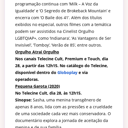
programação continua com ‘Milk – A Voz da
Igualdade’ e ‘O Segredo de Brokeback Mountain’ e
encerra com ‘O Baile dos 41’. Além dos títulos
exibidos no especial, outros filmes com a temática
podem ser assistidos na
Cinelist Orgulho
LGBTQIAP+
, como ‘Indianara’, ‘As Vantagens de Ser
Invisível’, ‘Tomboy’, ‘Verão de 85’, entre outros.
Orgulho Atrai Orgulho
Nos canais Telecine Cult, Premium e Touch, dia
28, a partir das 12h15. No catálogo do Telecine,
disponível dentro do
Globoplay
e via
operadoras.
Pequena Garota (2020)
No Telecine Cult, dia 28, às 12h15.
Sinopse:
Sasha, uma menina transgênero de
apenas 8 anos, lida com as pressões e a crueldade
de uma sociedade cada vez mais conservadora. O
documentário explora a jornada de aceitação da
menina e de sua família.