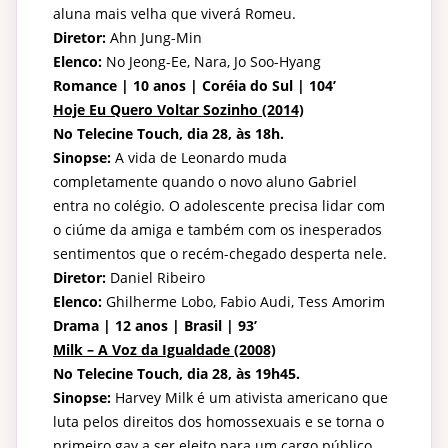
aluna mais velha que viverá Romeu.
Diretor:
Ahn Jung-Min
Elenco:
No Jeong-Ee, Nara, Jo Soo-Hyang
Romance | 10 anos | Coréia do Sul | 104’
Hoje Eu Quero Voltar Sozinho (2014)
No Telecine Touch, dia 28, às 18h.
Sinopse:
A vida de Leonardo muda
completamente quando o novo aluno Gabriel
entra no colégio. O adolescente precisa lidar com
o ciúme da amiga e também com os inesperados
sentimentos que o recém-chegado desperta nele.
Diretor:
Daniel Ribeiro
Elenco:
Ghilherme Lobo, Fabio Audi, Tess Amorim
Drama | 12 anos | Brasil | 93’
Milk – A Voz da Igualdade (2008)
No Telecine Touch, dia 28, às 19h45.
Sinopse:
Harvey Milk é um ativista americano que
luta pelos direitos dos homossexuais e se torna o
primeiro gay a ser eleito para um cargo público