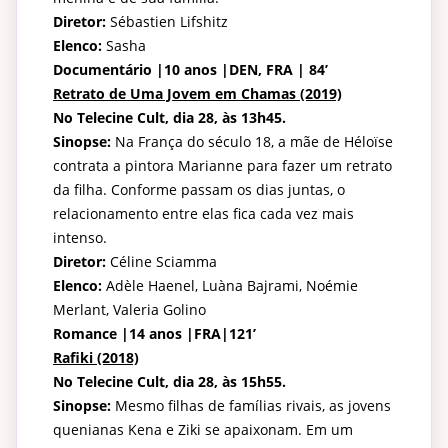
Diretor:
Sébastien Lifshitz
Elenco:
Sasha
Documentário |10 anos |DEN, FRA | 84’
Retrato de Uma Jovem em Chamas (2019)
No Telecine Cult,
dia 28, às 13h45.
Sinopse:
Na França do século 18, a mãe de Héloïse
contrata a pintora Marianne para fazer um retrato
da filha. Conforme passam os dias juntas, o
relacionamento entre elas fica cada vez mais
intenso.
Diretor:
Céline Sciamma
Elenco:
Adèle Haenel, Luàna Bajrami, Noémie
Merlant, Valeria Golino
Romance
|14 anos |FRA|121’
Rafiki (2018)
No Telecine Cult, dia 28, às 15h55.
Sinopse:
Mesmo filhas de famílias rivais, as jovens
quenianas Kena e Ziki se apaixonam. Em um