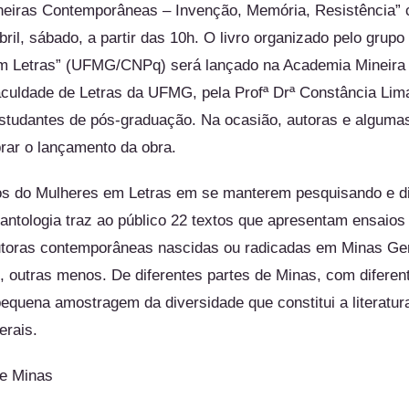
Mineiras Contemporâneas – Invenção, Memória, Resistência”
abril, sábado, a partir das 10h. O livro organizado pelo grupo
m Letras” (UFMG/CNPq) será lançado na Academia Mineira d
culdade de Letras da UFMG, pela Profª Drª Constância Lim
estudantes de pós-graduação. Na ocasião, autoras e algu
brar o lançamento da obra.
os do Mulheres em Letras em se manterem pesquisando e div
 antologia traz ao público 22 textos que apresentam ensaios 
 autoras contemporâneas nascidas ou radicadas em Minas Ge
, outras menos. De diferentes partes de Minas, com diferen
equena amostragem da diversidade que constitui a literatur
rais.
 de Minas