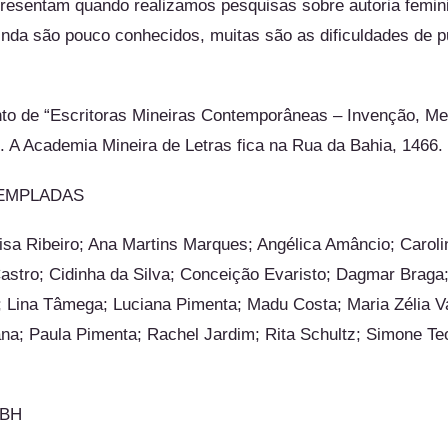
presentam quando realizamos pesquisas sobre autoria femin
inda são pouco conhecidos, muitas são as dificuldades de pub
.
to de “Escritoras Mineiras Contemporâneas – Invenção, Me
o. A Academia Mineira de Letras fica na
Rua da Bahia, 1466
.
EMPLADAS
lisa Ribeiro; Ana Martins Marques; Angélica Amâncio; Carol
stro; Cidinha da Silva; Conceição Evaristo; Dagmar Braga;
 Lina Tâmega; Luciana Pimenta; Madu Costa; Maria Zélia Va
ana; Paula Pimenta; Rachel Jardim; Rita Schultz; Simone Teo
-BH