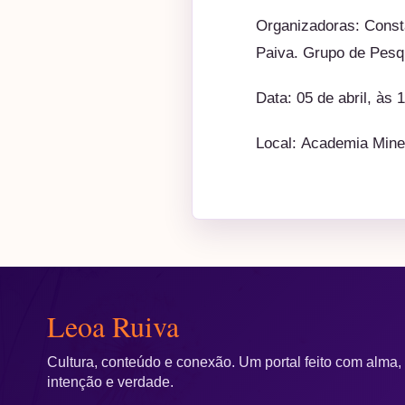
Organizadoras: Const
Paiva. Grupo de Pes
Data: 05 de abril, às 
Local: Academia Minei
Leoa Ruiva
Cultura, conteúdo e conexão. Um portal feito com alma,
intenção e verdade.