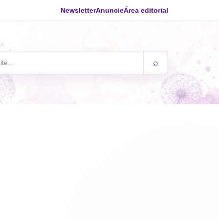
Newsletter
Anuncie
Área editorial
⌕
ite