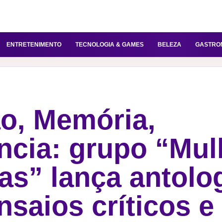
ENTRETENIMENTO
TECNOLOGIA & GAMES
BELEZA
GASTRO
o, Memória,
ncia: grupo “Mul
as” lança antolo
nsaios críticos e