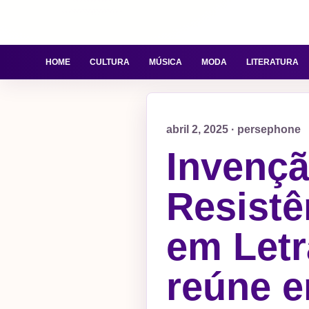
HOME
CULTURA
MÚSICA
MODA
LITERATURA
abril 2, 2025 · persephone
Invençã
Resistê
em Letr
reúne e