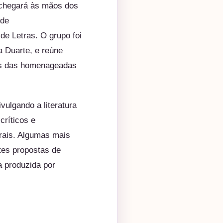
 chegará às mãos dos
 de
e Letras. O grupo foi
a Duarte, e reúne
mas das homenageadas
ulgando a literatura
críticos e
rais. Algumas mais
tes propostas de
a produzida por