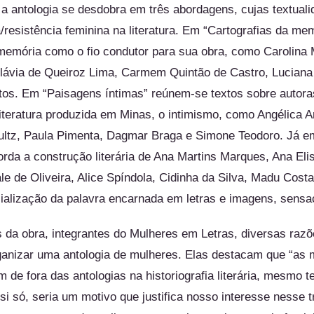
, a antologia se desdobra em três abordagens, cujas textual
a/resistência feminina na literatura. Em “Cartografias da m
memória como o fio condutor para sua obra, como Carolina 
Flávia de Queiroz Lima, Carmem Quintão de Castro, Luciana
tos. Em “Paisagens íntimas” reúnem-se textos sobre autora
 literatura produzida em Minas, o intimismo, como Angélica
hultz, Paula Pimenta, Dagmar Braga e Simone Teodoro. Já e
orda a construção literária de Ana Martins Marques, Ana Eli
le de Oliveira, Alice Spíndola, Cidinha da Silva, Madu Costa
ialização da palavra encarnada em letras e imagens, sensaç
 da obra, integrantes do Mulheres em Letras, diversas razõe
ganizar uma antologia de mulheres. Elas destacam que “as 
m de fora das antologias na historiografia literária, mesmo
si só, seria um motivo que justifica nosso interesse nesse 