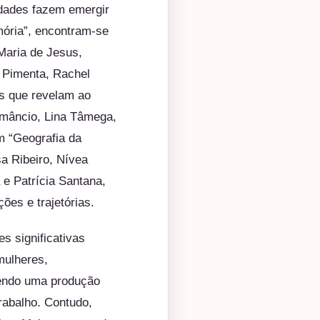
idades fazem emergir
emória”, encontram-se
Maria de Jesus,
 Pimenta, Rachel
s que revelam ao
 Amâncio, Lina Tâmega,
m “Geografia da
sa Ribeiro, Nívea
 e Patrícia Santana,
ões e trajetórias.
s significativas
mulheres,
 tendo uma produção
trabalho. Contudo,