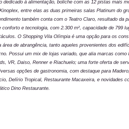
do dedicado à alimentação, boliche com as 12 pistas mais m
Kinoplex, entre elas as duas primeiras salas Platinum do gr
ndimento também conta com o Teatro Claro, resultado da pa
conforto e tecnologia, com 2.300 m², capacidade de 799 lug
táculos. O Shopping Vila Olímpia é uma opção para os con
área de abrangência, tanto aqueles provenientes dos edifí
no. Possui um mix de lojas variado, que alia marcas como
ds, VR, Daiso, Renner e Riachuelo; uma forte oferta de serv
iversas opções de gastronomia, com destaque para Madero,
io, Delírio Tropical, Restaurante Macaxeira, e novidades c
tico Dino Restaurante.