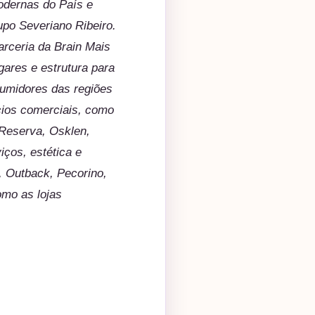
odernas do País e
upo Severiano Ribeiro.
rceria da Brain Mais
ares e estrutura para
sumidores das regiões
cios comerciais, como
 Reserva, Osklen,
iços, estética e
 Outback, Pecorino,
omo as lojas