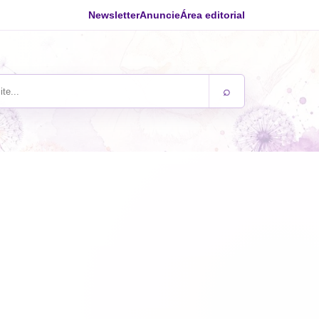
Newsletter
Anuncie
Área editorial
⌕
ite