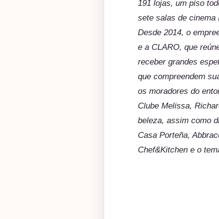
191 lojas, um piso to
sete salas de cinema 
Desde 2014, o empree
e a CLARO, que reúne 
receber grandes espe
que compreendem sua 
os moradores do entor
Clube Melissa, Richar
beleza, assim como d
Casa Porteña, Abbracc
Chef&Kitchen e o temá