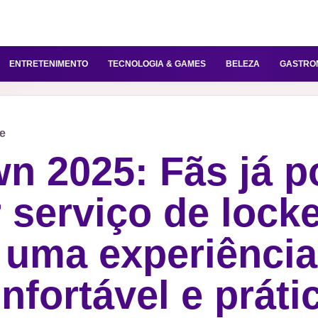
ENTRETENIMENTO
TECNOLOGIA & GAMES
BELEZA
GASTRO
ne
n 2025: Fãs já 
r serviço de lock
 uma experiência
nfortável e práti