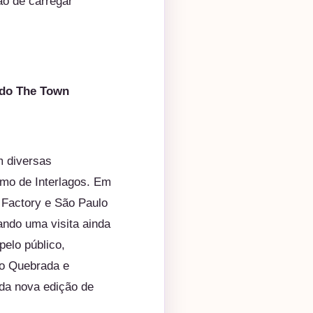
ão de carregar
 do
The
Town
m diversas
omo de Interlagos. Em
Factory e São Paulo
ndo uma visita ainda
elo público,
co Quebrada e
ada nova edição de