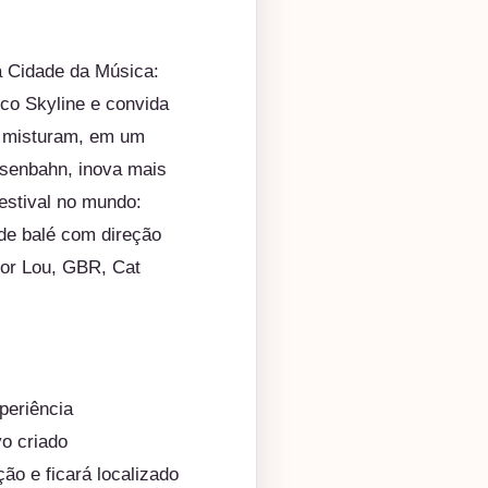
a Cidade da Música:
co Skyline e convida
e misturam, em um
isenbahn, inova mais
estival no mundo:
 de balé com direção
tor Lou, GBR, Cat
periência
o criado
o e ficará localizado