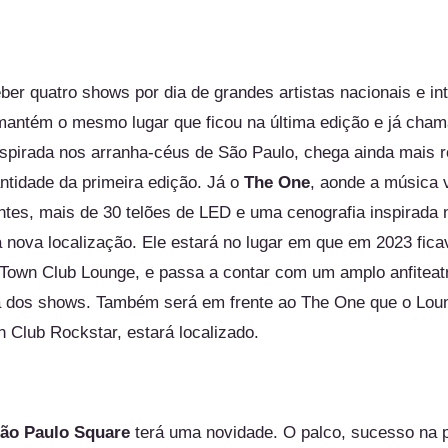
er quatro shows por dia de grandes artistas nacionais e int
mantém o mesmo lugar que ficou na última edição e já cham
nspirada nos arranha-céus de São Paulo, chega ainda mais
antidade da primeira edição. Já o
The
One
, aonde a música 
entes, mais de 30 telões de LED e uma cenografia inspirada
 nova localização. Ele estará no lugar em que em 2023 fic
Town
Club Lounge, e passa a contar com um amplo anfiteatr
da dos shows. Também será em frente ao
The
One que o Loun
n
Club Rockstar, estará localizado.
ão Paulo Square
terá uma novidade. O palco, sucesso na p