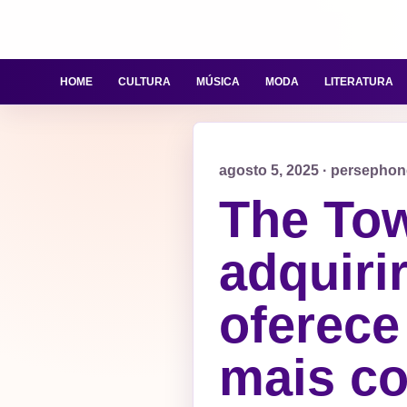
HOME
CULTURA
MÚSICA
MODA
LITERATURA
agosto 5, 2025 · persepho
The Tow
adquiri
oferece
mais co