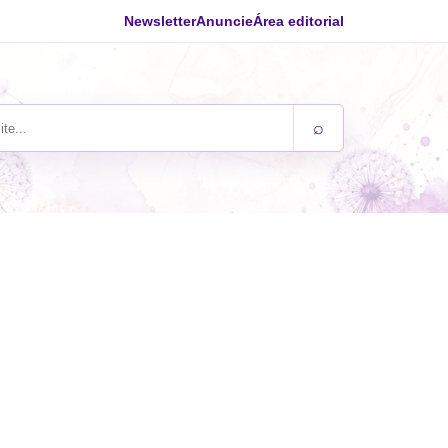
Newsletter
Anuncie
Área editorial
⌕
ite