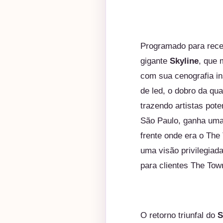
Programado para receb
gigante
Skyline
, que 
com sua cenografia i
de led, o dobro da qu
trazendo artistas pot
São Paulo, ganha uma
frente onde era o
The
uma visão privilegia
para clientes
The
Tow
O retorno triunfal do
S