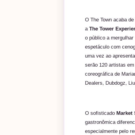
O
The
Town
acaba de 
a
The
Tower Experie
o público a mergulha
espetáculo com cenogr
uma vez ao apresenta
serão 120 artistas em
coreográfica de Maria
Dealers, Dubdogz, Li
O sofisticado
Market 
gastronômica diferenc
especialmente pelo r