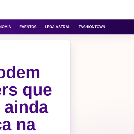
NOMIA
EVENTOS
LEOA ASTRAL
FASHIONTOWN
podem
ers que
 ainda
ca na