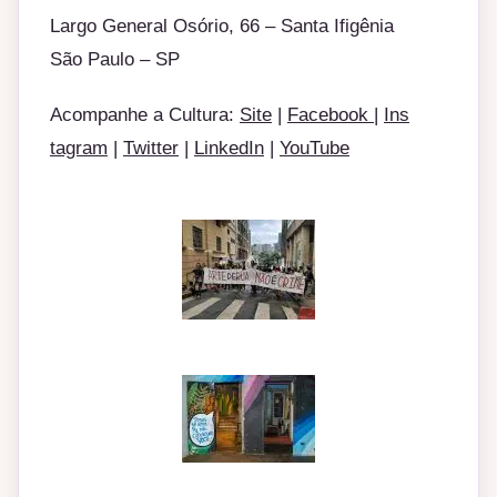
Largo General Os
ó
rio, 66
–
Santa Ifig
ê
nia
S
ã
o Paulo
–
SP
Acompanhe a Cultura:
Site
|
Facebook
|
Ins
tagram
|
Twitter
|
LinkedIn
|
YouTube