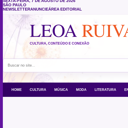
SEXTA-FEIRA, 7 DE AGOSTO DE 2026
SÃO PAULO
NEWSLETTER
ANUNCIE
ÁREA EDITORIAL
LEOA
RUIV
CULTURA, CONTEÚDO E CONEXÃO
BUSCAR NO SITE
HOME
CULTURA
MÚSICA
MODA
LITERATURA
E